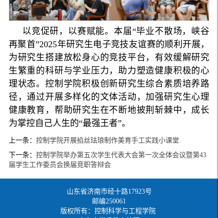
以竞促研，以赛赋能。本届“毕业不散场，峡谷
再聚首”2025年研究生电子竞技友谊赛的顺利开展，
为研究生搭建放松身心的竞技平台，有效缓解研究
生繁重的科研与学业压力，助力塑造健康积极的心
理状态。控制学院积极创新研究生综合素质培养路
径，通过开展多样化的文体活动，加强研究生心理
健康教育，帮助研究生在不断地披荆斩棘中，成长
为掌控自己人生的“最强王者”。
上一条：
控制学院开展掐丝珐琅制作美育手工实践小课堂
下一条：
控制学院举办第五次学生代表大会第一次全体会议暨第43
届学生工作委员会换届竞职答辩会
山东省济南市经十路17923号
邮编250061
版权所有：控制科学与工程学院