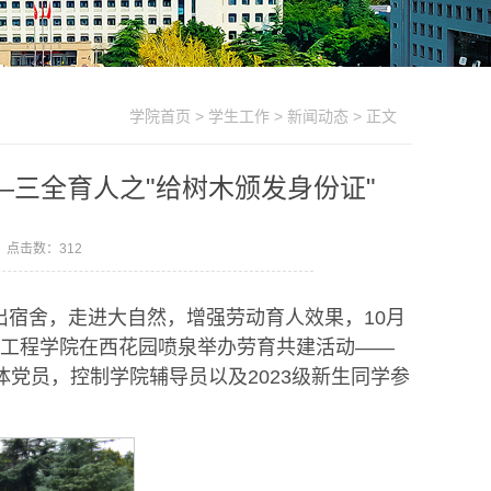
学院首页
>
学生工作
>
新闻动态
> 正文
三全育人之"给树木颁发身份证"
3 点击数：
312
宿舍，走进大自然，增强劳动育人效果，10月
与工程学院在西花园喷泉举办劳育共建活动——
体党员，控制学院辅导员以及2023级新生同学参