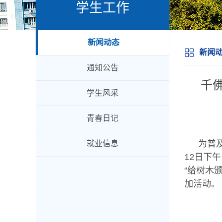
学生工作
新闻动态
新闻
通知公告
千
学生风采
青春日记
为普
就业信息
12日下
“给树木
加活动。