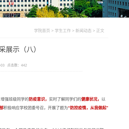
学院首页
>
学生工作
>
新闻动态
> 正文
风采展示（八）
-03 点击数：
442
了增强班级同学的
防疫意识，
实时了解同学们的
健康状况，
以
部
积极响应学校团委号召，开展了题为
“防控疫情，从我做起”