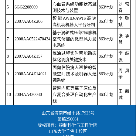
心血管系统功能状态监
刘常
5
6GG2208009
863计划
测技术与装置
春
智能
AWID/AWIS高速
李贻
6
2007AA04Z206
863计划
高机动机器人平台研制
斌
基于涡轮式压缩
/膨胀机
张承
7
2008AA0522470434
空气储能的微型风力发
863计划
慧
电系统
炼油过程实时智能动态
李歧
8
2007AA04Z157
863计划
优化调度关键技术
强
面向住院病人巡护的智
周风
9
2008AA04Z14021
能空间技术及机器人巡
863计划
余
视系统
管道内壁等离子原位反
田新
10
2004AA420030
应复合处理自动化生产
863计划
诚
线
山东省济南市经十路17923号
邮编250061
版权所有：控制科学与工程学院
山东大学千佛山校区