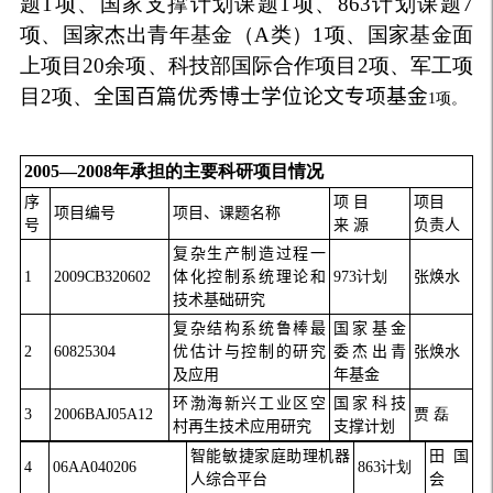
题1项、国家支撑计划课题1项、863计划课题7
项、国家杰出青年基金（A类）1项、国家基金面
上项目20余项、科技部国际合作项目2项、军工项
目2项、
全国百篇优秀博士学位论文专项基金
1项。
2005—2008年承担的主要科研项目情况
序
项 目
项目
项目编号
项目、课题名称
号
来 源
负责人
复杂生产制造过程一
1
2009CB320602
体化控制系统理论和
973计划
张焕水
技术基础研究
复杂结构系统鲁棒最
国家基金
2
60825304
优估计与控制的研究
委杰出青
张焕水
及应用
年基金
环渤海新兴工业区空
国家科技
3
2006BAJ05A12
贾
磊
村再生技术应用研究
支撑计划
智能敏捷家庭助理机器
田国
4
06AA040206
863计划
人综合平台
会