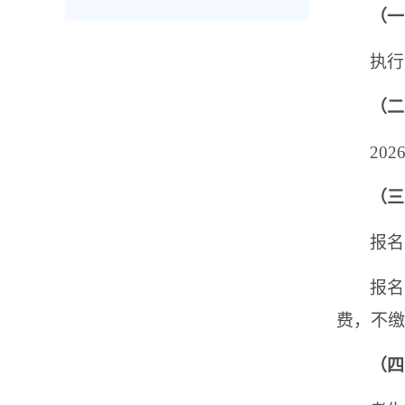
（一
执行
（二
202
（三
报名
报名
费，不缴
（四