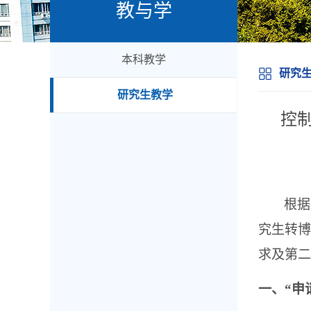
教与学
本科教学
研究
研究生教学
控制
根据
究生转博
求及第二
一、“申