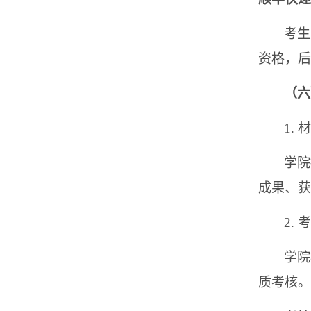
考生
资格，后
（六
1.
学院
成果、获
2. 
学院
质考核。