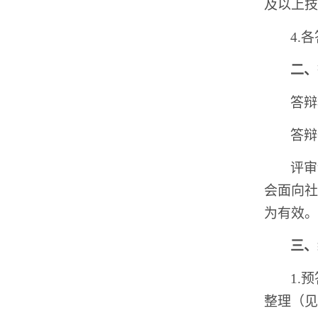
及以上技
4.
二、
答辩
答辩
评审
会面向社
为有效。
三、
1.
整理（见