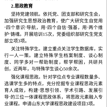
2
.
思政教育
坚持党建领航。依托党、团支部和研究生会，
加强研究生思想政治教育，使广大研究生自觉用
四个意识
导航，用
四个自信
强基，用
两个维
“
”
“
”
“
护
铸魂。开展培训
15
次，党委组织部研究生党支
”
部立项
3
项。
关注特殊学生。建立重点关注学生数据库，实
行一人一策。建立特殊学生档案制度、谈心制
度、同学多对一帮助制度，帮学帮困，共研共
创，近两年，与特殊学生谈心
50
余次。
强化课程思政。针对学位点专业课程数量多、
选课学生多的特点，充分挖掘专业课程思政元素
育人成效，构建
思想引领、学术引路、发展引
“
导
的三位一体课程思政体系，将思政元素融入专
”
业课程。申请山东大学课程思政建设项目
3
项。