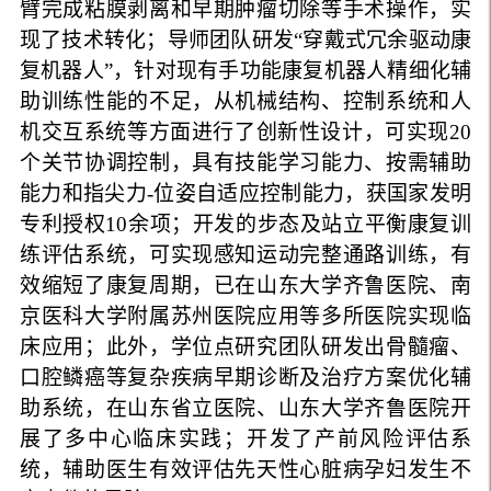
臂完成粘膜剥离和早期肿瘤切除等手术操作，实
现了技术转化；导师团队研发“穿戴式冗余驱动康
复机器人”，针对现有手功能康复机器人精细化辅
助训练性能的不足，从机械结构、控制系统和人
机交互系统等方面进行了创新性设计，可实现
20
个关节协调控制，具有技能学习能力、按需辅助
能力和指尖力
-
位姿自适应控制能力，获国家发明
专利授权
10
余项；开发的步态及站立平衡康复训
练评估系统，可实现感知运动完整通路训练，有
效缩短了康复周期，已在山东大学齐鲁医院、南
京医科大学附属苏州医院应用等多所医院实现临
床应用；此外，学位点研究团队
研发出骨髓瘤、
口腔鳞癌等复杂疾病早期诊断及治疗方案优化辅
助系统，在山东省立医院、山东大学齐鲁医院开
展了多中心临床实践；开发了产前风险评估系
统，辅助医生有效评估先天性心脏病孕妇发生不