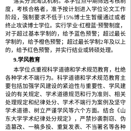
落实分流淘汰机制。本学位点中期筛选考核制
度，考核合格者，准予按计划进入学位论文工作
阶段，强制要求不低于
15
%
博士生暂缓通过或者
终止攻读博士学位。实行学业
红橙蓝
预警制度，
“
”
对于超过基本学制的，给予蓝色预警；超过最长
学制的，给予橙色预警；超过最长学制
2
年及以上
的，给予红色预警，并实行结业或转硕处理。
9
.
学风教育
本学位点重视科学道德和学术规范教育，杜绝
各种学术不端行为。科学道德和学术规范教育主
要包括加强学风建设的紧迫性与重要性、学风建
设的有关规定、学术道德规范和行为准则、相关
处理规定和纪律处分、学术不端行为案例及坚守
学术道德、树立严谨学风等六个方面。结合《山
东大学学术纪律处分规定》，严禁抄袭剽窃、伪
造篡改、一稿多投、重复发表、不当署名等各种