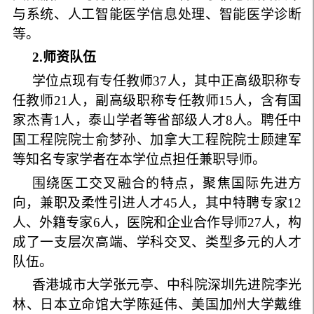
与系统、人工智能医学信息处理、智能医学诊断
等。
2
.
师资队伍
学位点现有专任教师
37
人，其中正高级职称专
任教师
21
人，副高级职称专任教师
15
人，含有国
家杰青
1
人，泰山学者等省部级人才
8
人。聘任中
国工程院院士俞梦孙、加拿大工程院院士顾建军
等知名专家学者在本学位点担任兼职导师。
围绕医工交叉融合的特点，聚焦国际先进方
向，兼职及柔性引进人才
45
人，其中特聘专家
12
人、外籍专家
6
人，医院和企业合作导师
27
人，构
成了一支层次高端、学科交叉、类型多元的人才
队伍。
香港城市大学张元亭、中科院深圳先进院李光
林、日本立命馆大学陈延伟、美国加州大学戴维