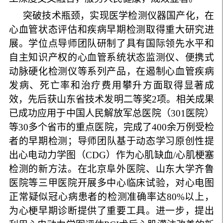
突破技术瓶颈，实现医学检测仪器国产化，在
心血管状态评估和疾病早期检测取得重大研究进
展。学位点导师团队研制了具有国际领先水平和
自主知识产权的心血管系统状态监测仪、便携式
动脉硬化检测仪等系列产品，在遏制心血管疾病
发病、死亡率和治疗费用攀升方面取得显著成
效，先后获山东省技术发明二等奖
2
项。相关成果
已成功应用于中国人民解放军总医院（
301
医院）
等
30
多个省市的重点医院，完成了
400
余万例受检
者的早期检测；
导师团队基于动态学习原创性提
出心电动力学图（
CDG
）作为心肌缺血
/
心肌梗塞
检测的新方法。在北京阜外医院、山东大学齐鲁
医院等三甲医院开展多中心临床试验，对心电图
正常疑似冠心病患者的检测准确率达
80%
以上，
为心梗早期诊断提供了重要工具。进一步，提出