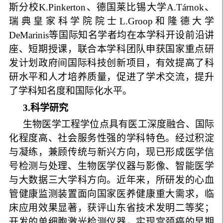
斯分校
K
.
Pinkerton
、德国莱比锡大学
A
.
Tárnok
、
瑞典皇家科学院院士
L
.
Groop
和隆德大学
DeMarinis
等国际知名学者均在本学科开设前沿讲
座、短期授课，联合本学科团队申获国家重点研
发计划政府间国际科技创新项目，有效提高了科
研水平和人才培养质量，促进了学术交流，提升
了学科知名度和国际化水平。
3
.
科学研究
生物医学工程学位点具有医工深度融合、国际
化程度高、社会服务性强的学科特色。经过积淀
与凝练，兼顾传统与新兴方向，现已形成医学信
号检测与处理、生物医学仪器与影像、智能医学
与大数据三大学科方向。近年来，所研发的心血
管健康监测装置面向国家医养健康重大需求，临
床应用效果显著，获评山东省技术发明二等奖；
开发的单细胞激光检测仪器，实现宫颈癌的早期