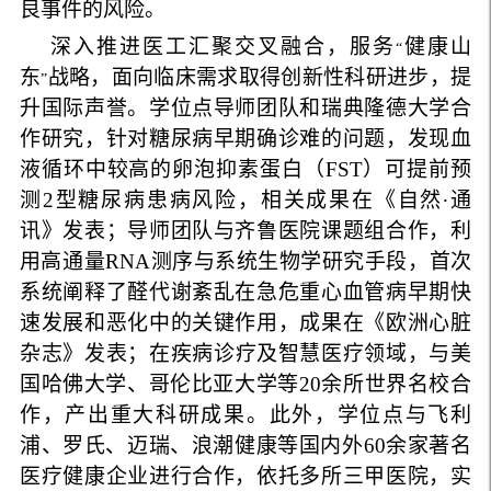
良事件的风险。
深入推进医工汇聚交叉融合，服务
健康山
“
东
战略
，面向临床需求取得创新性科研进步，提
”
升国际声誉。学位点导师团队和瑞典隆德大学合
作研究，针对糖尿病早期确诊难的问题，发现血
液循环中较高的卵泡抑素蛋白（
FST
）可提前预
测
2
型糖尿病患病风险，相关成果在《自然
∙
通
讯》发表；导师团队与齐鲁医院课题组合作，利
用高通量
RNA
测序与系统生物学研究手段，首次
系统阐释了醛代谢紊乱在急危重心血管病早期快
速发展和恶化中的关键作用，成果在《欧洲心脏
杂志》发表；
在疾病诊疗及智慧医疗领域，与美
国哈佛大学、哥伦比亚大学等
20
余所世界名校合
作，产出重大科研成果。此外，学位点与飞利
浦、罗氏、迈瑞、浪潮健康等国内外
60
余家著名
医疗健康企业进行合作，依托多所三甲医院，实