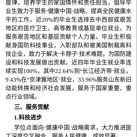
旋律，培养学生的家国情怀和责任担当，倡导毕
业生致力于服务
健康中国
战略、提高全民健康水
“
”
平的工作。近
20
%
的毕业生选择去中西部或艰苦
地区的医疗卫生、高等教育或基层单位就业，为
服务艰苦地区和基层贡献个人力量。毕业生积极
献身国防科技事业，入职部队和被美国制裁高科
技企业，致力于解决
卡脖子
技术难题，为国防建
“
”
设和科技发展做出贡献。
近四年毕业生就业率连
续实现
100%
，其中
22.64%
到
“
长江经济带
就业，
”
9.43%
在
“
京津冀地区
就业，
33.96%
服务山东新旧
”
动能转换和经济社会发展，服务于国家重要、重
点行业领域。
三、服务贡献
1
.
科技进步
学位点面向
健康中国
战略需求，大力推进医
“
”
工深度交叉融合，服务人民健康，成效显著。