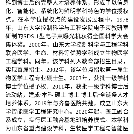
科到博士后的完整人才培养体系，形成了以信息
化、智能化、系统化为鲜明学科特色的学位授权
点。在本学位授权点的建设发展过程中，
1978
年，山东大学控制科学与工程学院电子束教研室
研制的
SDS-1
型电子束曝光机获得全国科学大会
集体奖。
2000
年，山东大学控制科学与工程学科
联合医学、生命、材料等优势学科成立生物医学
工程学科。同年，该学科列入教育部招生目录，
实现首届招生。
2002
年，该学位点招收第一届生
物医学工程专业硕士生。
2003
年，获批一级学科
博士学位授予权。
2011
年，获批一
级学科博士后
流动站，建成
本科
硕士
博士
博士后
全链条人才
“
-
-
-
”
培养体系。
2019
年与齐鲁医院共建，成立山东大
学智能医学工程研究中心。
2020
年起，医工融合
系成立，实行医工融合基地班培养模式。本学科
为山东省重点建设学科，生物医学工程与智能医