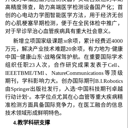
高精度筛查，助力高端医学检测设备国产化；首
创的心电动力学图智能医学方法，用于经济无创
的心肌梗塞早期检测，便于在全民体检中推广，
对于早诊早治心血管疾病具有重大社会意义。
新增立项国家级课题
余项，累计经费近
4000
30
万
元，解决产业技术难题
20
余项，有力地为
健康
“
中国
健康山东
战略保驾护航。在重要国际学术
”“
”
组织任职
23
人次，合作研究成果发表于
Cell
、
IEEE
TBME
/
TMI
、
Nature
Communications
等顶级
期刊，学科影响力大。创办国际期刊
B
.
I
.
Robotics
由
Springer
出版社发行，入选
中国科技期刊卓越
“
行动计划
。本学位点尤其在心血管等重大疾病精
”
准检测方面具备国际竞争力，在医工融合的信息
技术领域形成鲜明特色。
4
.
教学科研支撑