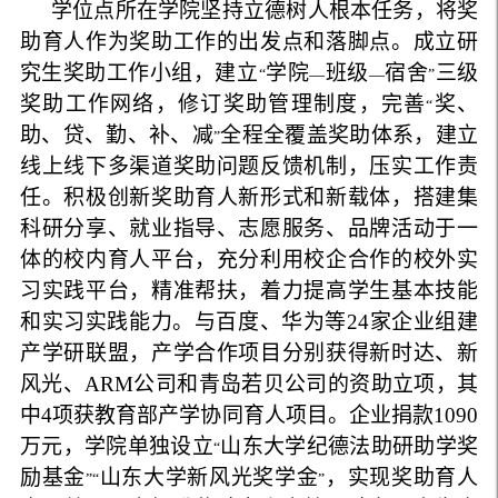
学位点所在学院坚持立德树人根本任务，将奖
助育人作为奖助工作的出发点和落脚点。成立研
究生奖助工作小组，建立
学院
班级
宿舍
三级
“
—
—
”
奖助工作网络，修订奖助管理制度，完善
奖、
“
助、贷、勤、补、减
全程全覆盖奖助体系，建立
”
线上线下多渠道奖助问题反馈机制，压实工作责
任。积极创新奖助育人新形式和新载体，搭建集
科研分享、就业指导、志愿服务、品牌活动于一
体的校内育人平台，充分利用校企合作的校外实
习实践平台，精准帮扶，着力提高学生基本技能
和实习实践能力。与百度、华为等
24
家企业组建
产学研联盟，产学合作项目分别获得新时达、新
风光、
ARM
公司和青岛若贝公司的资助立项，其
中
4
项获教育部产学协同育人项目。企业捐款
1090
万元，学院单独设立
山东大学纪德法助研助学奖
“
励基金
山东大学新风光奖学金
，实现奖助育人
”“
”