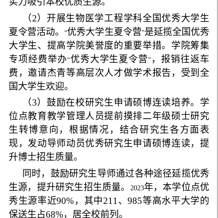
实力吸引本校优质生源。
（
2
）开展生物医学工程学科全国优秀大学生
夏令营活动。
优秀大学生夏令营
是延揽全国优秀
“
”
大学生、提高学院美誉度的重要举措。学院筹集
专项经费举办
优秀大学生夏令营
，报销往返车
“
”
费，邀请杰青等高层次人才做学术报告，受到全
国大学生欢迎。
（
3
）鼓励在校研究生申请硕博连读培养。学
位点教育教学管理人员提前摸排二年级硕士研究
生转博意向，根据情况，结合研究生各方面表
现，发动导师动员优秀研究生申请硕博连读，提
升博士招生质量。
同时，鼓励研究生导师通过各种途径延揽优秀
生源，提升研究生招生质量。
年，本学位点优
2023
秀生源率近
90
%
，其中
211
、
985
等高水平大学的
保送生占
68
%
，居全校前列。