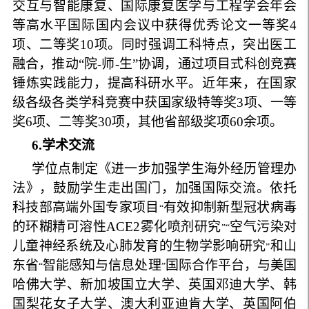
交互与智能康复、国际康复医学与工程学会年会
等高水平国际国内会议中获得优秀论文一等奖
4
项、二等奖
10
项。同时强调工科特点，突出医工
融合，推动“院
-
师
-
生
”
协调，通过项目式科创竞赛
锤炼实践能力，提高科研水平。近年来，在国家
级各级各类学科竞赛中获国家级特等奖
3
项、一等
奖
6
项、二等奖
30
项，其他省部级奖项
60
余项。
6
.
学术交流
学位点制定《进一步加强学生海外经历管理办
法》，鼓励学生走出国门，加强国际交流。依托
科技部高端外国专家项目
有效抑制新型冠状病毒
“
的环糊精可溶性
ACE2
雾化喷剂研究
空气污染对
”“
儿童神经系统及心肺发育的生物学影响研究
和山
”
东省
智能感知与信息处理
国际合作平台，与美国
“
”
哈佛大学、新加坡国立大学、英国邓迪大学、韩
国梨花女子大学、澳大利亚迪肯大学、英国阿伯