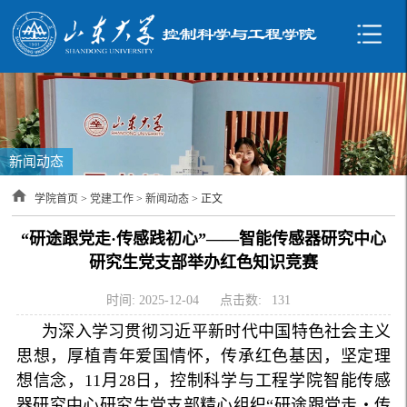
新闻动态
学院首页
>
党建工作
>
新闻动态
> 正文
“研途跟党走·传感践初心”——智能传感器研究中心
研究生党支部举办红色知识竞赛
时间: 2025-12-04
点击数:
131
为深入学习贯彻习近平新时代中国特色社会主义
思想，厚植青年爱国情怀，传承红色基因，坚定理
想信念，11月28日，控制科学与工程学院智能传感
器研究中心研究生党支部精心组织“研途跟党走・传