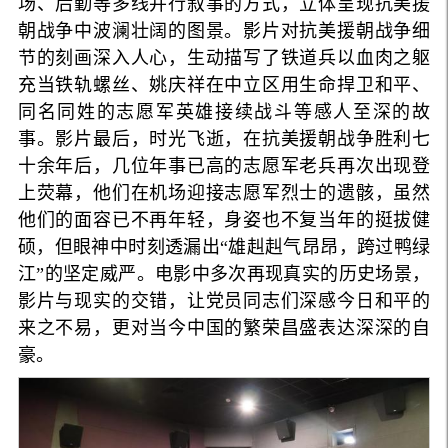
场、后勤等多线并行叙事的方式，立体呈现抗美援
朝战争中波澜壮阔的图景。影片对抗美援朝战争细
节的刻画深入人心，生动描写了铁道兵以血肉之躯
充当铁轨螺丝、姚庆祥在中立区用生命捍卫和平、
同名同姓的志愿军英雄接续战斗等感人至深的故
事。影片最后，时光飞逝，在抗美援朝战争胜利七
十余年后，几位年事已高的志愿军老兵再次出现登
上荧幕，他们在机场迎接志愿军烈士的遗骸，虽然
他们的面容已不再年轻，身姿也不复当年的挺拔健
硕，但眼神中时刻透漏出“雄赳赳气昂昂，跨过鸭绿
江”的坚定威严。电影中多次再现真实的历史场景，
影片与现实的交错，让党员同志们深感今日和平的
来之不易，更对当今中国的繁荣昌盛表达深深的自
豪。