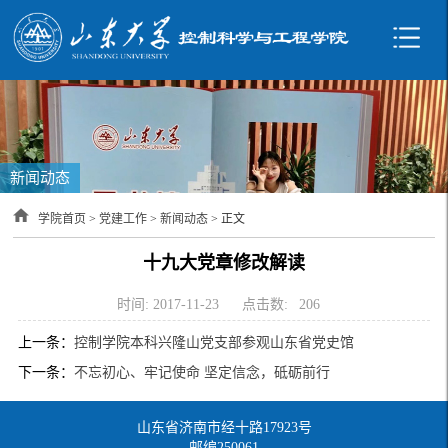
新闻动态
学院首页
>
党建工作
>
新闻动态
> 正文
十九大党章修改解读
时间: 2017-11-23
点击数:
206
上一条：
控制学院本科兴隆山党支部参观山东省党史馆
下一条：
不忘初心、牢记使命 坚定信念，砥砺前行
山东省济南市经十路17923号
邮编250061