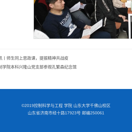
讯丨师生同上思政课，提振精神共战疫
制学院本科兴隆山党支部参观孔繁森纪念馆
©2019控制科学与工程 学院 山东大学千佛山校区
山东省济南市经十路17923号 邮编250061